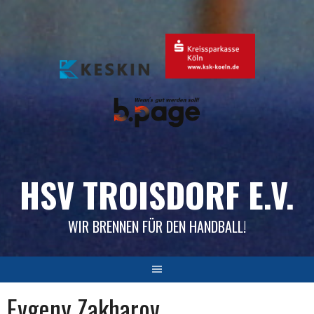
Skip
to
content
HSV TROISDORF E.V.
WIR BRENNEN FÜR DEN HANDBALL!
Evgeny Zakharov