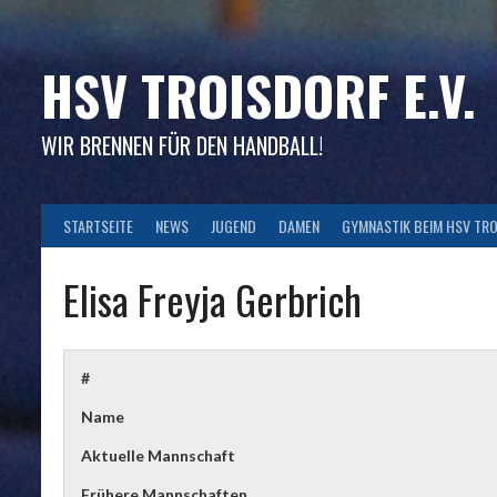
Skip
to
content
HSV TROISDORF E.V.
WIR BRENNEN FÜR DEN HANDBALL!
STARTSEITE
NEWS
JUGEND
DAMEN
GYMNASTIK BEIM HSV TR
Elisa Freyja Gerbrich
#
Name
Aktuelle Mannschaft
Frühere Mannschaften