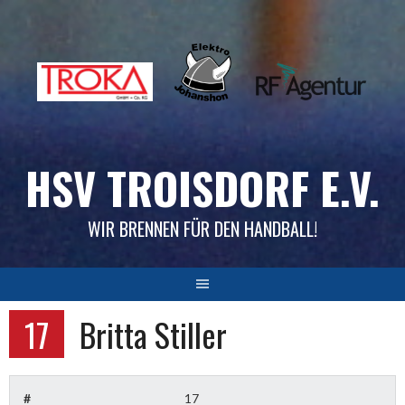
Skip
to
content
HSV TROISDORF E.V.
WIR BRENNEN FÜR DEN HANDBALL!
17
Britta Stiller
#
17