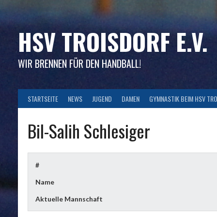
Skip
to
content
HSV TROISDORF E.V.
WIR BRENNEN FÜR DEN HANDBALL!
STARTSEITE
NEWS
JUGEND
DAMEN
GYMNASTIK BEIM HSV TR
Bil-Salih Schlesiger
#
Name
Aktuelle Mannschaft