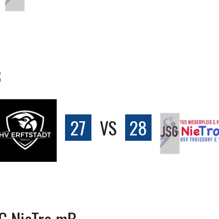
B
27
VS
28
SG NieTro mB