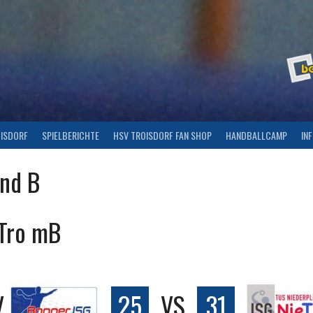
OISDORF
SPIELBERICHTE
HSV TROISDORF FAN SHOP
HANDBALLCAMP
IN
end B
eTro mB
V
25
VS
31