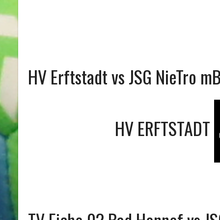
HV Erftstadt vs JSG NieTro m
HV ERFTSTADT
TV Eiche 02 Bad Honnef vs J