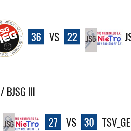
36
VS
22
J
/ BJSG III
B
27
VS
30
TSV_GEI