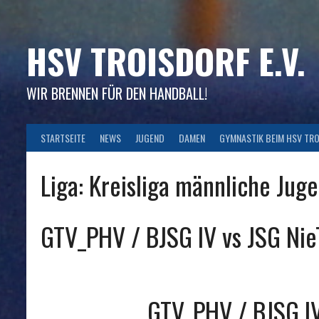
Skip
to
content
HSV TROISDORF E.V.
WIR BRENNEN FÜR DEN HANDBALL!
STARTSEITE
NEWS
JUGEND
DAMEN
GYMNASTIK BEIM HSV TR
Liga:
Kreisliga männliche Jug
GTV_PHV / BJSG IV vs JSG Ni
GTV_PHV / BJSG I