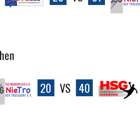
chen
20
VS
40