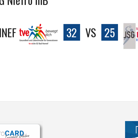
NNEF
32
VS
25