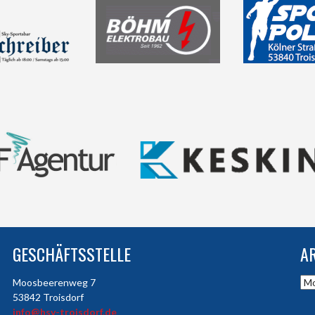
GESCHÄFTSSTELLE
A
Arc
Moosbeerenweg 7
53842 Troisdorf
info@hsv-troisdorf.de