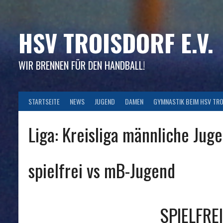
Skip
to
content
HSV TROISDORF E.V.
WIR BRENNEN FÜR DEN HANDBALL!
STARTSEITE
NEWS
JUGEND
DAMEN
GYMNASTIK BEIM HSV TR
Liga:
Kreisliga männliche Jug
spielfrei vs mB-Jugend
SPIELFREI