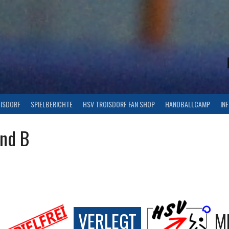
OISDORF
SPIELBERICHTE
HSV TROISDORF FAN SHOP
HANDBALLCAMP
IN
end B
VERLEGT
M