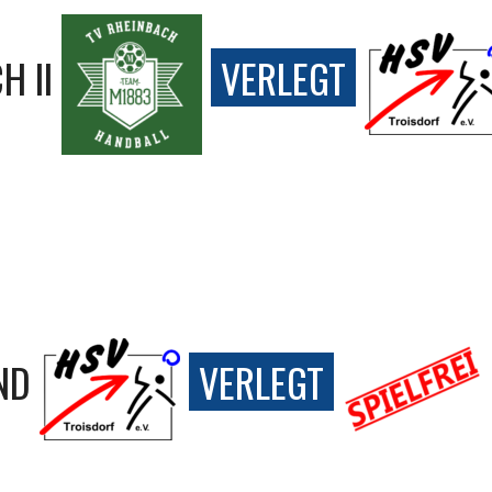
H II
VERLEGT
ND
VERLEGT