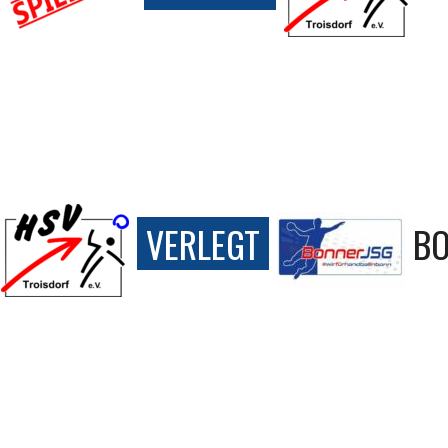
VERLEGT
BO