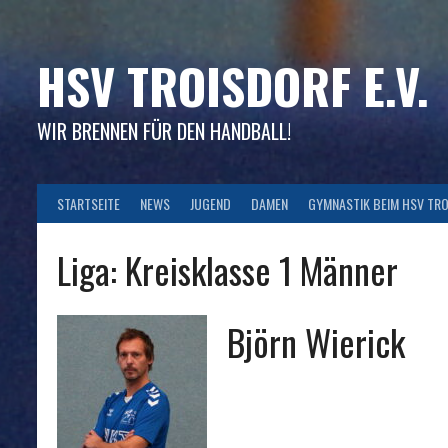
Skip
to
content
HSV TROISDORF E.V.
WIR BRENNEN FÜR DEN HANDBALL!
STARTSEITE
NEWS
JUGEND
DAMEN
GYMNASTIK BEIM HSV TR
Liga:
Kreisklasse 1 Männer
Björn Wierick