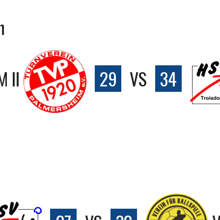
n
 II
29
VS
34