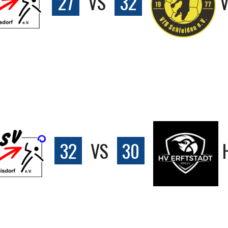
27
VS
32
V
32
VS
30