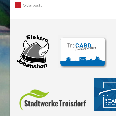
POSTS
←
Older posts
NAVIGATION