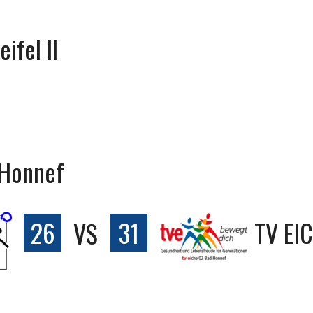
ifel II
 Honnef
26
VS
31
TV EI