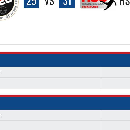
29
VS
31
HS
n
n