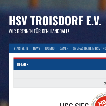
Skip
to
content
HSV TROISDORF E.V.
WIR BRENNEN FÜR DEN HANDBALL!
STARTSEITE
NEWS
JUGEND
DAMEN
GYMNASTIK BEIM HSV TR
DETAILS
3