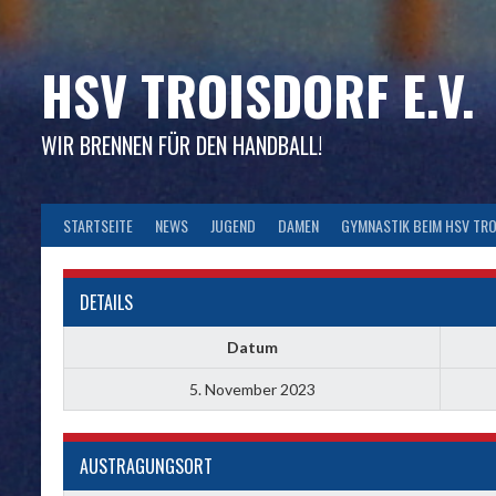
Skip
to
content
HSV TROISDORF E.V.
WIR BRENNEN FÜR DEN HANDBALL!
STARTSEITE
NEWS
JUGEND
DAMEN
GYMNASTIK BEIM HSV TR
DETAILS
Datum
5. November 2023
AUSTRAGUNGSORT