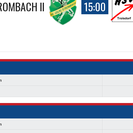
ROMBACH II
15:00
n
n