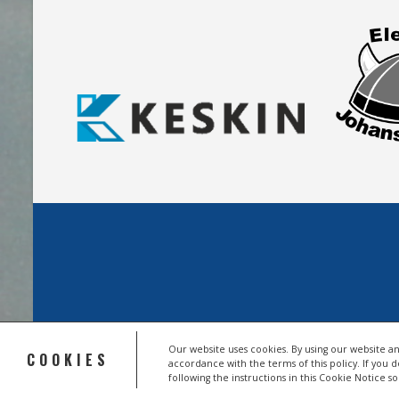
Our website uses cookies. By using our website an
COOKIES
accordance with the terms of this policy. If you 
© 2026 HSV TROISDORF E.V.
following the instructions in this Cookie Notice 