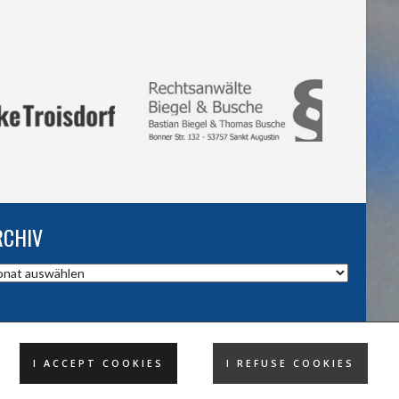
RCHIV
hiv
I ACCEPT COOKIES
I REFUSE COOKIES
DESIGND BY HSV TROISDORF E.V.