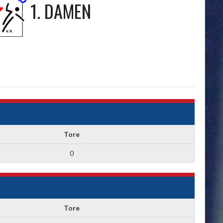
1. DAMEN
Tore
0
Tore