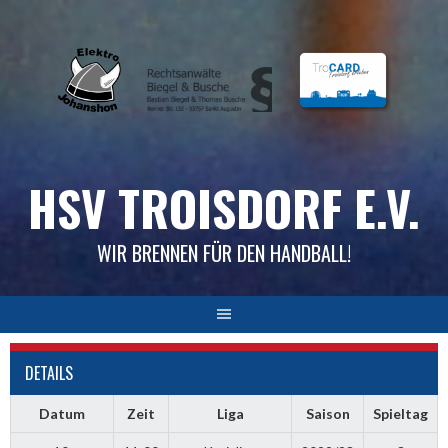
Skip
to
content
HSV TROISDORF E.V.
WIR BRENNEN FÜR DEN HANDBALL!
DETAILS
Datum
Zeit
Liga
Saison
Spieltag