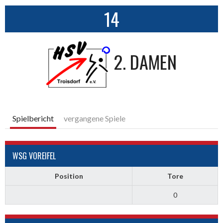
14
2. DAMEN
Spielbericht
vergangene Spiele
WSG VOREIFEL
Position
Tore
0