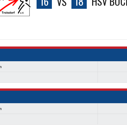
16
VS
18
HSV BOC
n
n