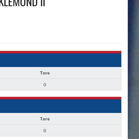
KLEMÜND II
Tore
0
Tore
0