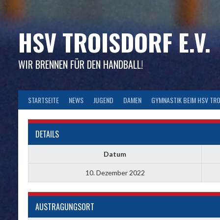
Skip
to
content
HSV TROISDORF E.V.
WIR BRENNEN FÜR DEN HANDBALL!
STARTSEITE
NEWS
JUGEND
DAMEN
GYMNASTIK BEIM HSV TR
DETAILS
Datum
10. Dezember 2022
AUSTRAGUNGSORT