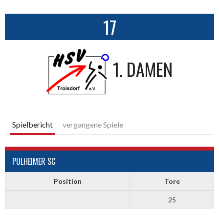
17
1. DAMEN
Spielbericht
vergangene Spiele
PULHEIMER SC
Position
Tore
25