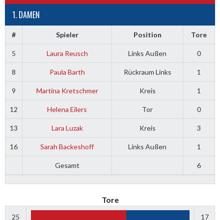
1. DAMEN
#
Spieler
Position
Tore
5
Laura Reusch
Links Außen
0
8
Paula Barth
Rückraum Links
1
9
Martina Kretschmer
Kreis
1
12
Helena Eilers
Tor
0
13
Lara Luzak
Kreis
3
16
Sarah Backeshoff
Links Außen
1
Gesamt
6
Tore
25
17