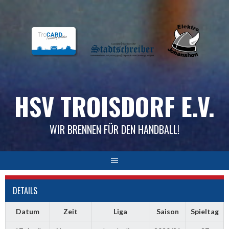
Skip
to
content
HSV TROISDORF E.V.
WIR BRENNEN FÜR DEN HANDBALL!
DETAILS
Datum
Zeit
Liga
Saison
Spieltag