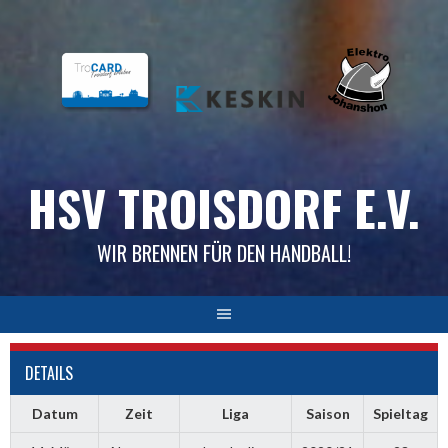
Skip
to
content
HSV TROISDORF E.V.
WIR BRENNEN FÜR DEN HANDBALL!
DETAILS
Datum
Zeit
Liga
Saison
Spieltag