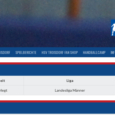
OISDORF
SPIELBERICHTE
HSV TROISDORF FAN SHOP
HANDBALLCAMP
IN
eit
Liga
rlegt
Landesliga Männer