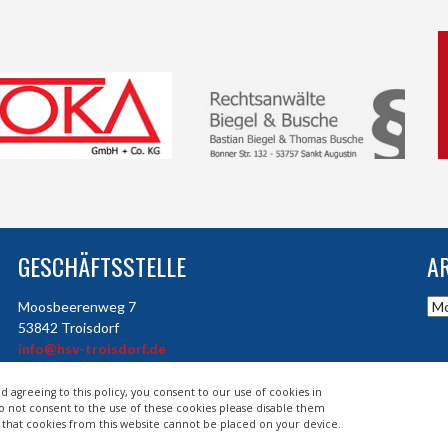
GESCHÄFTSSTELLE
A
Arc
Moosbeerenweg 7
53842 Troisdorf
info@hsv-troisdorf.de
d agreeing to this policy, you consent to our use of cookies in
do not consent to the use of these cookies please disable them
so that cookies from this website cannot be placed on your device.