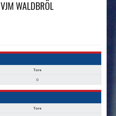
CVJM WALDBRÖL
Tore
0
Tore