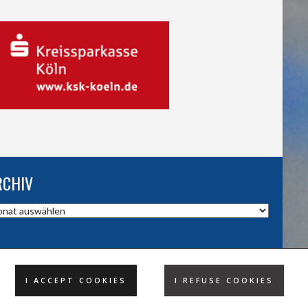
RCHIV
hiv
I ACCEPT COOKIES
I REFUSE COOKIES
DESIGND BY HSV TROISDORF E.V.