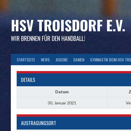
Skip
to
content
HSV TROISDORF E.V.
WIR BRENNEN FÜR DEN HANDBALL!
STARTSEITE
NEWS
JUGEND
DAMEN
GYMNASTIK BEIM HSV TR
DETAILS
Datum
Z
30. Januar 2021
Ve
AUSTRAGUNGSORT