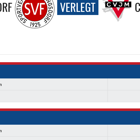
ORF
VERLEGT
n
n