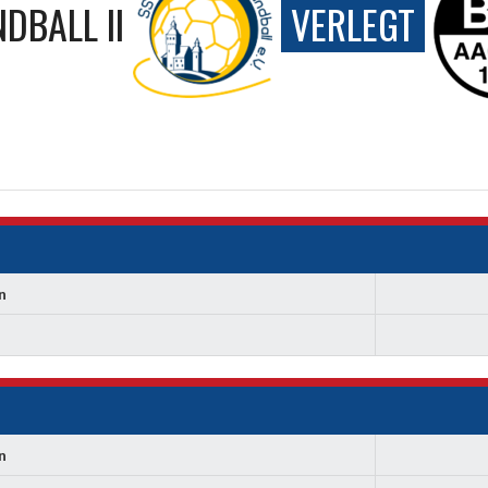
DBALL II
VERLEGT
n
n