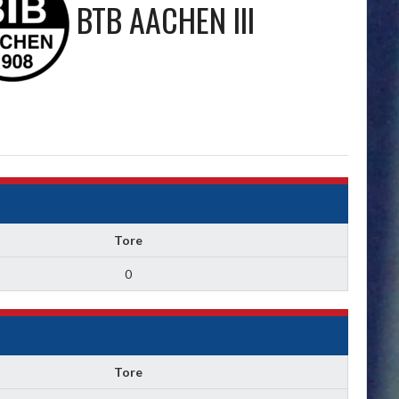
BTB AACHEN III
Tore
0
Tore