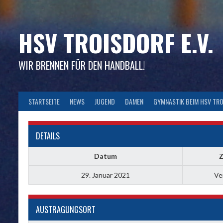
Skip
to
content
HSV TROISDORF E.V.
WIR BRENNEN FÜR DEN HANDBALL!
STARTSEITE
NEWS
JUGEND
DAMEN
GYMNASTIK BEIM HSV TR
DETAILS
Datum
Z
29. Januar 2021
Ve
AUSTRAGUNGSORT