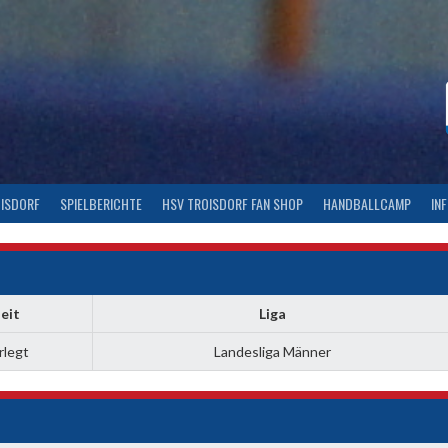
OISDORF
SPIELBERICHTE
HSV TROISDORF FAN SHOP
HANDBALLCAMP
IN
eit
Liga
rlegt
Landesliga Männer