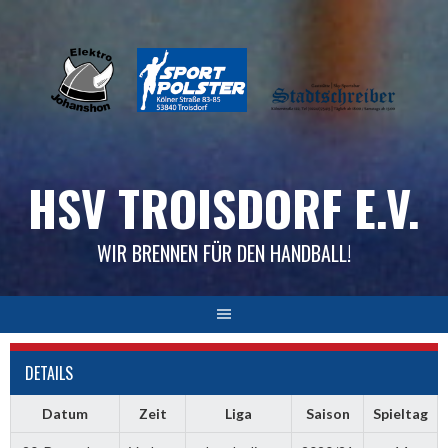
Skip
to
content
HSV TROISDORF E.V.
WIR BRENNEN FÜR DEN HANDBALL!
DETAILS
Datum
Zeit
Liga
Saison
Spieltag