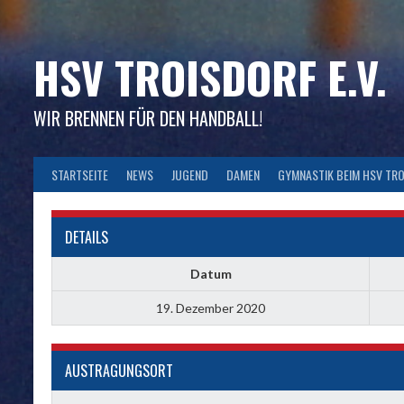
Skip
to
content
HSV TROISDORF E.V.
WIR BRENNEN FÜR DEN HANDBALL!
STARTSEITE
NEWS
JUGEND
DAMEN
GYMNASTIK BEIM HSV TR
DETAILS
Datum
19. Dezember 2020
AUSTRAGUNGSORT