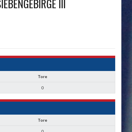
IEBENGEBIRGE III
Tore
0
Tore
0