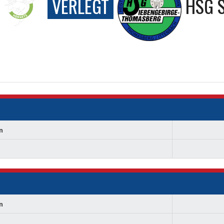
VERLEGT
HSG S
n
n