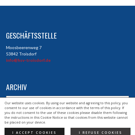
GESCHÄFTSSTELLE
Moosbeerenweg 7
53842 Troisdorf
info@hsv-troisdorf.de
ARCHIV
Archiv
Our website uses cookies. By using our website and agreeing to this policy, you
consent to our use of cookies in accordance with the terms of this policy. If
you do not consent to the use of these cookies please disable them following
the instructions in this Cookie Notice so that cookies from this website cannot
© 2026 HSV TROISDORF E.V.
be placed on your device.
DESIGND BY HSV TROISDORF E.V.
I ACCEPT COOKIES
I REFUSE COOKIES