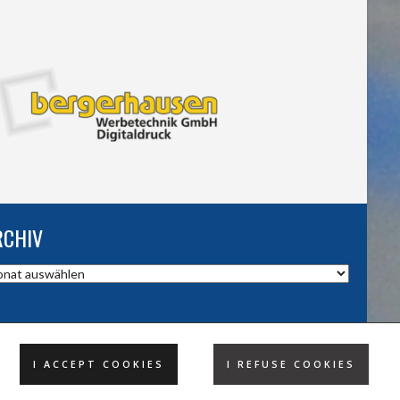
RCHIV
hiv
I ACCEPT COOKIES
I REFUSE COOKIES
DESIGND BY HSV TROISDORF E.V.