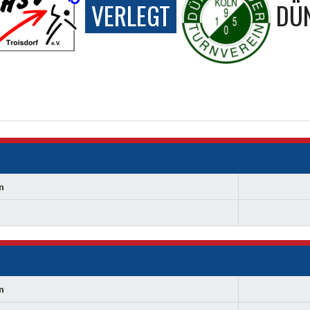
VERLEGT
DÜ
n
n