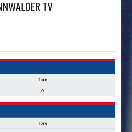
NNWALDER TV
Tore
0
Tore