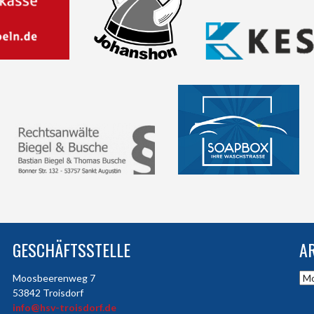
GESCHÄFTSSTELLE
A
Arc
Moosbeerenweg 7
53842 Troisdorf
info@hsv-troisdorf.de