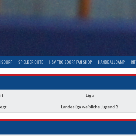
OISDORF
SPIELBERICHTE
HSV TROISDORF FAN SHOP
HANDBALLCAMP
IN
it
Liga
legt
Landesliga weibliche Jugend B