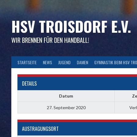
Skip
to
content
HSV TROISDORF E.V.
WIR BRENNEN FÜR DEN HANDBALL!
STARTSEITE
NEWS
JUGEND
DAMEN
GYMNASTIK BEIM HSV TR
DETAILS
Datum
Ze
27. September 2020
Ver
AUSTRAGUNGSORT