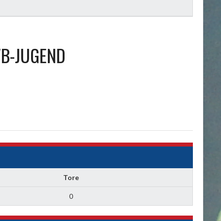
B-JUGEND
Tore
0