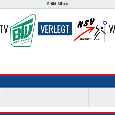
Brühl-Mitte
TV
VERLEGT
W
n