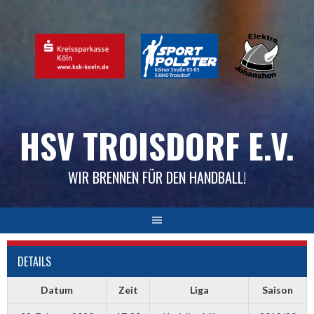
Skip
to
content
HSV TROISDORF E.V.
WIR BRENNEN FÜR DEN HANDBALL!
DETAILS
Datum
Zeit
Liga
Saison