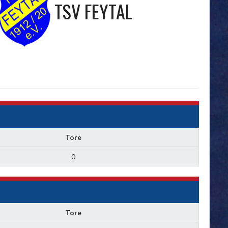
TSV FEYTAL
Tore
0
Tore