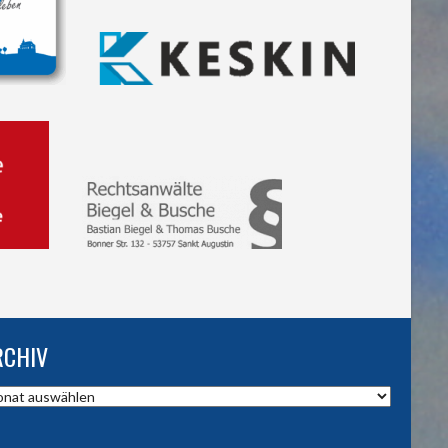
RCHIV
hiv