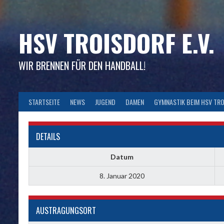
Skip
to
content
HSV TROISDORF E.V.
WIR BRENNEN FÜR DEN HANDBALL!
STARTSEITE
NEWS
JUGEND
DAMEN
GYMNASTIK BEIM HSV TR
DETAILS
Datum
8. Januar 2020
AUSTRAGUNGSORT