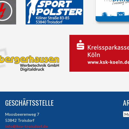
GESCHÄFTSSTELLE
A
Arc
Moosbeerenweg 7
53842 Troisdorf
info@hsv-troisdorf.de