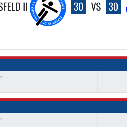
FELD II
30
VS
30
n
n