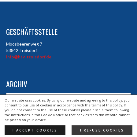
GESCHÄFTSSTELLE
Moosbeerenweg 7
53842 Troisdorf
info@hsv-troisdorf.de
ARCHIV
Archiv
Our website uses cookies. By using our website and agreeing to this policy, you
consent to our use of cookies in accordance with the terms of this policy. If
you do not consent to the use of these cookies please disable them following
the instructions in this Cookie Notice so that cookies from this website cannot
© 2026 HSV TROISDORF E.V.
be placed on your device.
DESIGND BY HSV TROISDORF E.V.
I ACCEPT COOKIES
I REFUSE COOKIES