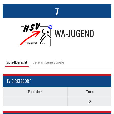
7
WA-JUGEND
Spielbericht
vergangene Spiele
TV BIRKESDORF
Position
Tore
0