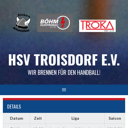
Skip
to
content
HSV TROISDORF E.V.
WIR BRENNEN FÜR DEN HANDBALL!
DETAILS
Datum
Zeit
Liga
Saison