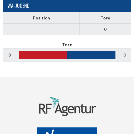
WA-JUGEND
Position
Tore
0
Tore
0
0