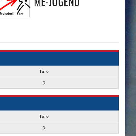
ME-JUGEND
Tore
0
Tore
0