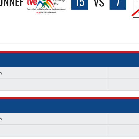
ONNEF
15
VS
7
n
n