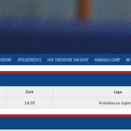
OISDORF
SPIELBERICHTE
HSV TROISDORF FAN SHOP
HANDBALLCAMP
IN
Zeit
Liga
16:30
Kreisklasse Juge