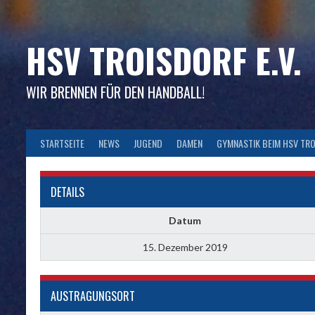
Skip
to
content
HSV TROISDORF E.V.
WIR BRENNEN FÜR DEN HANDBALL!
STARTSEITE
NEWS
JUGEND
DAMEN
GYMNASTIK BEIM HSV TR
DETAILS
Datum
15. Dezember 2019
AUSTRAGUNGSORT