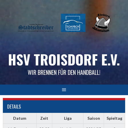
Skip
to
content
HSV TROISDORF E.V.
WIR BRENNEN FÜR DEN HANDBALL!
DETAILS
Datum
Zeit
Liga
Saison
Spieltag