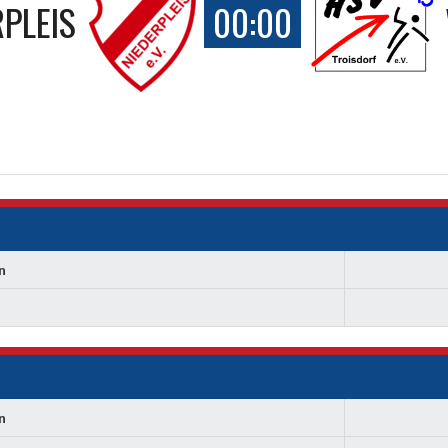
RPLEIS
00:00
n
n