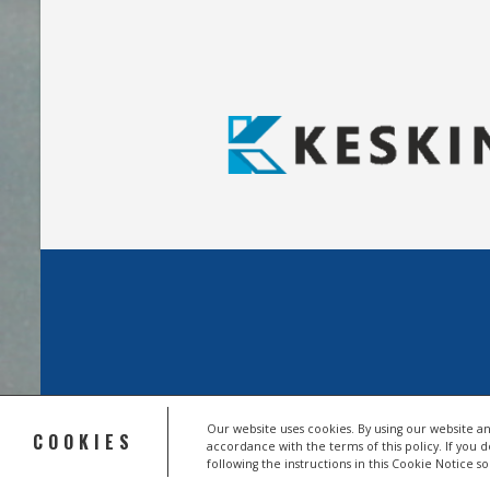
Our website uses cookies. By using our website an
COOKIES
accordance with the terms of this policy. If you 
© 2026 HSV TROISDORF E.V.
following the instructions in this Cookie Notice 