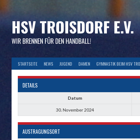
Skip
to
content
HSV TROISDORF E.V.
WIR BRENNEN FÜR DEN HANDBALL!
STARTSEITE
NEWS
JUGEND
DAMEN
GYMNASTIK BEIM HSV TR
DETAILS
Datum
30. November 2024
AUSTRAGUNGSORT