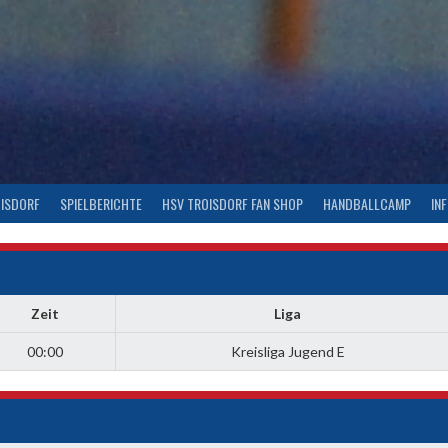
OISDORF
SPIELBERICHTE
HSV TROISDORF FAN SHOP
HANDBALLCAMP
IN
Zeit
Liga
00:00
Kreisliga Jugend E