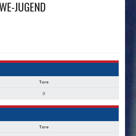
WE-JUGEND
Tore
0
Tore