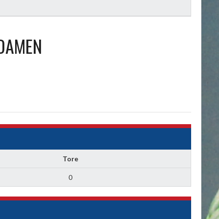
 DAMEN
Tore
0