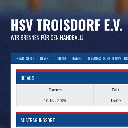
Skip
to
content
HSV TROISDORF E.V.
WIR BRENNEN FÜR DEN HANDBALL!
STARTSEITE
NEWS
JUGEND
DAMEN
GYMNASTIK BEIM HSV TR
DETAILS
Datum
Zeit
10. Mai 2025
16:00
AUSTRAGUNGSORT