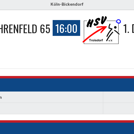
Köln-Bickendorf
HRENFELD 65
16:00
1.
n