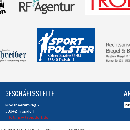
GESCHÄFTSSTELLE
A
Arc
Moosbeerenweg 7
53842 Troisdorf
info@hsv-troisdorf.de
d agreeing to this policy, you consent to our use of cookies in