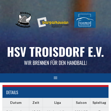
Skip
to
content
HSV TROISDORF E.V.
WIR BRENNEN FÜR DEN HANDBALL!
DETAILS
Datum
Zeit
Liga
Saison
Spieltag