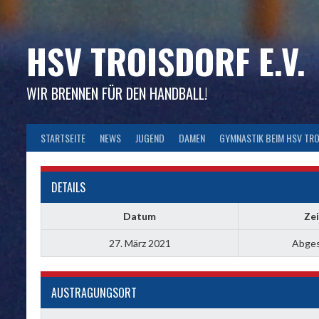
Skip
to
content
HSV TROISDORF E.V.
WIR BRENNEN FÜR DEN HANDBALL!
STARTSEITE
NEWS
JUGEND
DAMEN
GYMNASTIK BEIM HSV TR
DETAILS
Datum
Zei
27. März 2021
Abge
AUSTRAGUNGSORT