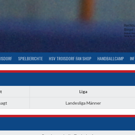
OISDORF
SPIELBERICHTE
HSV TROISDORF FAN SHOP
HANDBALLCAMP
IN
t
Liga
sagt
Landesliga Männer