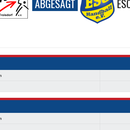
ABGESAGT
ES
n
n