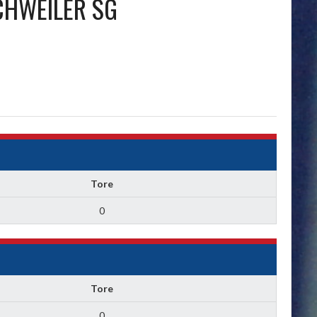
CHWEILER SG
Tore
0
Tore
0