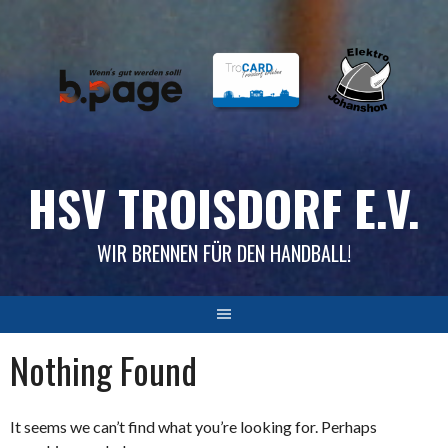
Skip
to
content
HSV TROISDORF E.V.
WIR BRENNEN FÜR DEN HANDBALL!
Nothing Found
It seems we can’t find what you’re looking for. Perhaps