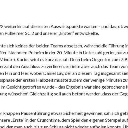
 weiterhin auf die ersten Auswärtspunkte warten – und das, obwo
 Pulheimer SC 2 und unserer „Ersten“ entwickelte.
konnte sich keines der beiden Teams absetzen, während die Führung 
er. Nachdem Pulheim in der 20. Minute in Unterzahl geriet, nutzt
. Minute). Kurios wird es kurz darauf: Denn beim Gegentor zum 7:
terzahl den Anschluss zu verlieren, erzielte aber auch das Team vo
igen Hin und Her, wobei Daniel Lay, der an diesem Tag insgesamt s
ussphase der ersten Halbzeit musste zudem der wenige Minuten zuv
 im Gesicht getroffen wurde – das Ergebnis war eine gebrochene Na
sung wünschen! Gleichzeitig soll auch betont werden, dass der Gege
knappen Pausenführung etwas Sicherheit gewinnen, sah sich getäu
unsere „Erste“ in der Crunchtime, dem Spiel den eigenen Stempel a
and, den man auch bis zum Schluss nicht wieder aufholen konnte. Ü