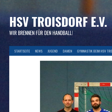
Skip
to
content
HSV TROISDORF E.V.
WIR BRENNEN FÜR DEN HANDBALL!
STARTSEITE
NEWS
JUGEND
DAMEN
GYMNASTIK BEIM HSV TR