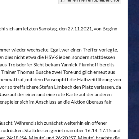
hl sich am letzten Samstag, den 27.11.2021, von Beginn
immer wieder wechselte. Egal, wer einen Treffer vorlegte,
en dies nicht etwa die HSV-Sieben, sondern stattdessen
9 aus Troisdorfer Sicht bekam Yannick Plumhoff bereits
n Trainer Thomas Busche zwei Tore und glich erneut aus
iebenmal traf, mit dem Pausenpfiff die Halbzeitführung von
or so treffsichere Stefan Limbach den Platz verlassen, da
se auf der einen und eine rote Karte auf der anderen
nspieler sich im Anschluss an die Aktion überaus fair
scht. Während sich zunächst weiterhin ein offener
ufzudrücken. Stattdessen geriet man über 16:14, 17:15 und
ber 24:18 (54. Minute) und 26:20 (57. Minute) brachte die