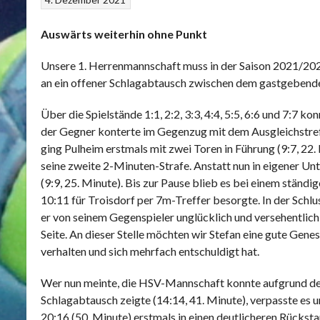
Auswärts weiterhin ohne Punkt
Unsere 1. Herrenmannschaft muss in der Saison 2021/2022
an ein offener Schlagabtausch zwischen dem gastgebenden
Über die Spielstände 1:1, 2:2, 3:3, 4:4, 5:5, 6:6 und 7:7 
der Gegner konterte im Gegenzug mit dem Ausgleichstreff
ging Pulheim erstmals mit zwei Toren in Führung (9:7, 22
seine zweite 2-Minuten-Strafe. Anstatt nun in eigener Un
(9:9, 25. Minute). Bis zur Pause blieb es bei einem ständ
10:11 für Troisdorf per 7m-Treffer besorgte. In der Schl
er von seinem Gegenspieler unglücklich und versehentlich
Seite. An dieser Stelle möchten wir Stefan eine gute Gene
verhalten und sich mehrfach entschuldigt hat.
Wer nun meinte, die HSV-Mannschaft konnte aufgrund der 
Schlagabtausch zeigte (14:14, 41. Minute), verpasste es 
20:16 (50. Minute) erstmals in einen deutlicheren Rückst